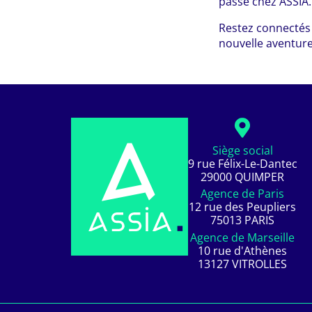
passe chez ASSIA.
Restez connectés 
nouvelle aventure
Siège social
9 rue Félix-Le-Dantec
29000 QUIMPER
Agence de Paris
12 rue des Peupliers
75013 PARIS
Agence de Marseille
10 rue d'Athènes
13127 VITROLLES