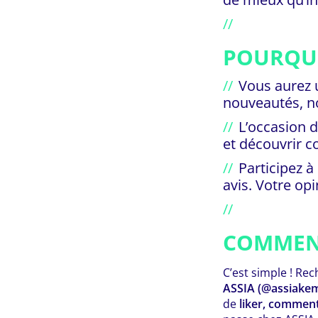
POURQUO
Vous aurez
nouveautés, no
L’occasion 
et découvrir c
Participez 
avis. Votre o
COMMEN
C’est simple ! Re
ASSIA (@assiakem
de
liker, comment