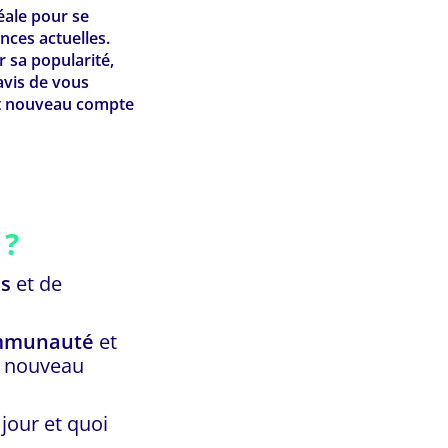
déale pour se
nces actuelles.
 sa popularité,
avis de vous
out nouveau compte
 ?
es
et de
mmunauté
et
n nouveau
jour et quoi