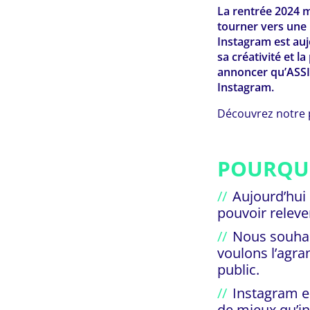
La rentrée 2024
tourner vers une 
Instagram est auj
sa créativité et 
annoncer qu’ASSIA
Instagram.
Découvrez notre 
POURQUO
Aujourd’hui 
pouvoir releve
Nous souhai
voulons l’agra
public.
Instagram es
de mieux qu’in