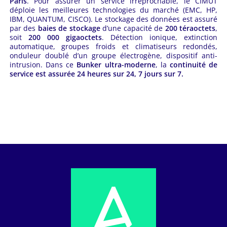
Paris
. Pour assurer un service irréprochable, le CIMUT
déploie les meilleures technologies du marché (EMC, HP,
IBM, QUANTUM, CISCO). Le stockage des données est assuré
par des
baies de stockage
d’une capacité de
200 téraoctets
,
soit
200 000 gigaoctets
. Détection ionique, extinction
automatique, groupes froids et climatiseurs redondés,
onduleur doublé d’un groupe électrogène, dispositif anti-
intrusion. Dans ce
Bunker ultra-moderne
, la
continuité de
service est assurée 24 heures sur 24, 7 jours sur 7.