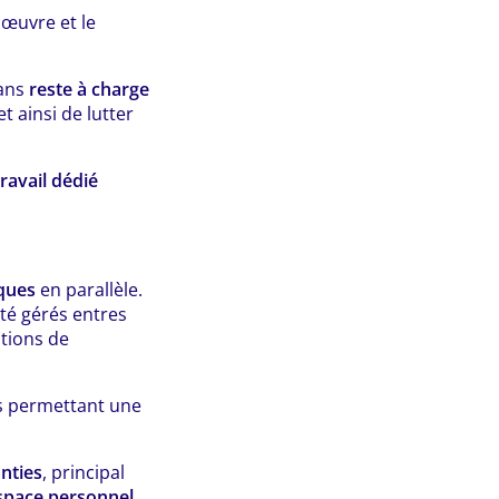
 œuvre et le
sans
reste à charge
et ainsi de lutter
ravail dédié
iques
en parallèle.
té gérés entres
ations de
s permettant une
anties
, principal
space personnel