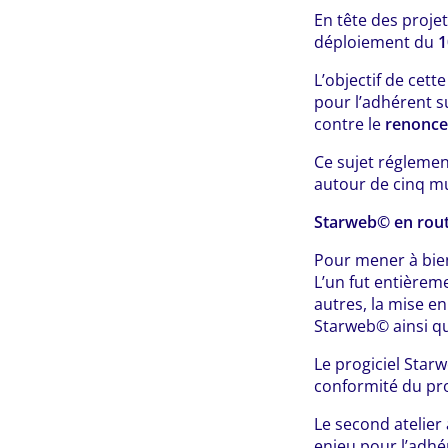
En tête des projet
déploiement du
1
L’objectif de cet
pour l’adhérent s
contre le
renonce
Ce sujet réglemen
autour de cinq mu
Starweb© en rout
Pour mener à bien
L’un fut entièrem
autres, la mise en
Starweb© ainsi qu
Le progiciel Star
conformité du pr
Le second atelier 
enjeu pour l’adhé