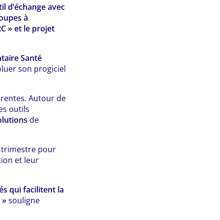
til d’échange avec
roupes à
C » et le projet
aire Santé
luer son progiciel
érentes. Autour de
es outils
lutions
de
 trimestre pour
ion et leur
 qui facilitent la
 »
souligne