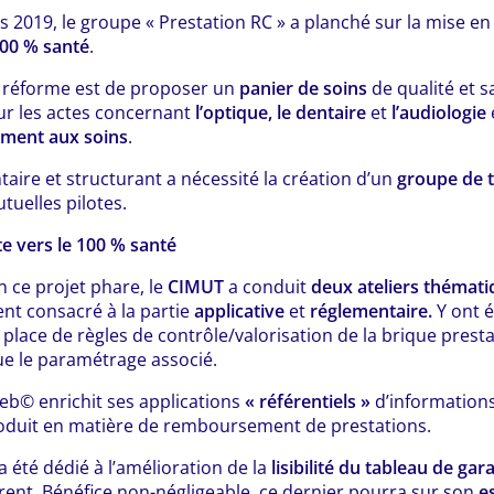
s 2019, le groupe « Prestation RC » a planché sur la mise en
00 % santé
.
te réforme est de proposer un
panier de soins
de qualité et 
ur les actes concernant
l’optique, le dentaire
et
l’audiologie
ment aux soins
.
taire et structurant a nécessité la création d’un
groupe de t
tuelles pilotes.
e vers le 100 % santé
 ce projet phare, le
CIMUT
a conduit
deux ateliers thémat
ent consacré à la partie
applicative
et
réglementaire.
Y ont é
 place de règles de contrôle/valorisation de la brique prest
e le paramétrage associé.
web© enrichit ses applications
« référentiels »
d’information
oduit en matière de remboursement de prestations.
a été dédié à l’amélioration de la
lisibilité du tableau de gar
rent. Bénéfice non-négligeable, ce dernier pourra sur son
e