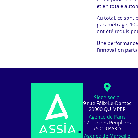
et en totale aut
Au total, ce sont 
paramétrage, 10 a
ont été requis po
Une performance p
l’innovation part
Siège social
9 rue Félix-Le-Dantec
29000 QUIMPER
Agence de Paris
12 rue des Peupliers
75013 PARIS
Agence de Marseille