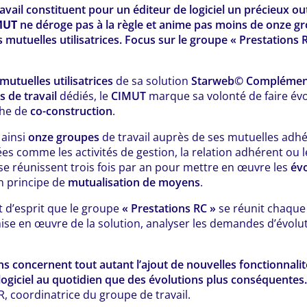
avail constituent pour un éditeur de logiciel un précieux ou
MUT
ne déroge pas à la règle et anime pas moins de onze g
 mutuelles utilisatrices. Focus sur le groupe « Prestations R
mutuelles utilisatrices
de sa solution
Starweb© Complément
 de travail
dédiés, le
CIMUT
marque sa volonté de faire évo
he de
co-construction
.
 ainsi
onze groupes
de travail auprès de ses mutuelles adh
es comme les activités de gestion, la relation adhérent ou l
se réunissent trois fois par an pour mettre en œuvre les
évo
 principe de
mutualisation de moyens
.
t d’esprit que le groupe
« Prestations RC »
se réunit chaque
ise en œuvre de la solution, analyser les demandes d’évolut
s concernent tout autant l’ajout de nouvelles fonctionnalités
logiciel au quotidien que des évolutions plus conséquentes.
R, coordinatrice du groupe de travail.