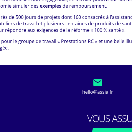
onomie simuler des
exemples
de remboursement.
près de 500 jours de projets dont 160 consacrés à l’assistan
teliers de travail et plusieurs centaines de produits de san
ur répondre aux exigences de la réforme « 100 % santé ».
our le groupe de travail « Prestations RC » et une belle ill
agée.
hello@assia.fr
VOUS ASSU