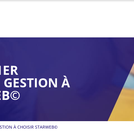
1ER
 GESTION À
EB©
ESTION À CHOISIR STARWEB©