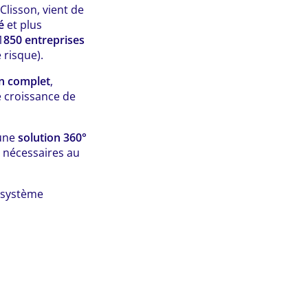
Clisson, vient de
é
et plus
1
850 entreprises
 risque).
on complet
,
e croissance de
 une
solution 360°
nécessaires au
 système