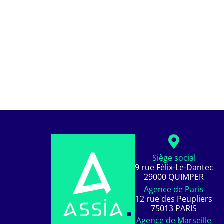
Siège social
9 rue Félix-Le-Dantec
29000 QUIMPER
Agence de Paris
12 rue des Peupliers
75013 PARIS
Agence de Marseille