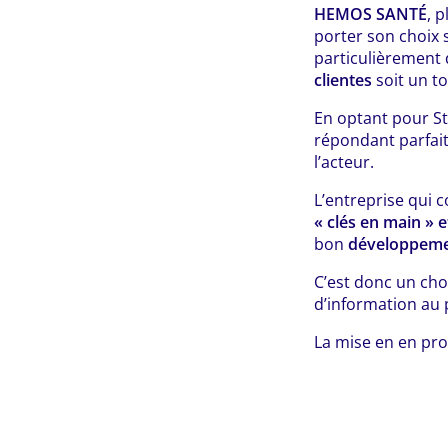
HEMOS SANTÉ
, 
porter son choix
particulièrement 
clientes
soit un t
En optant pour S
répondant parfa
l’acteur.
L’entreprise qui 
« clés en main » e
bon
développemen
C’est donc un ch
d’information au 
La mise en en pr