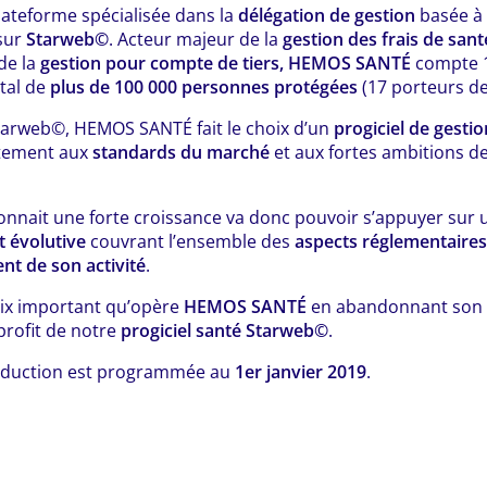
plateforme spécialisée dans la
délégation de gestion
basée à 
 sur
Starweb©
. Acteur majeur de la
gestion des frais de sant
de la
gestion pour compte de tiers, HEMOS SANTÉ
compte 
otal de
plus de 100 000 personnes protégées
(17 porteurs de
tarweb©, HEMOS SANTÉ fait le choix d’un
progiciel de gesti
itement aux
standards du marché
et aux fortes ambitions d
connait une forte croissance va donc pouvoir s’appuyer sur
t évolutive
couvrant l’ensemble des
aspects réglementaires
t de son activité
.
oix important qu’opère
HEMOS SANTÉ
en abandonnant son
profit de notre
progiciel santé Starweb©
.
oduction est programmée au
1er janvier 2019
.