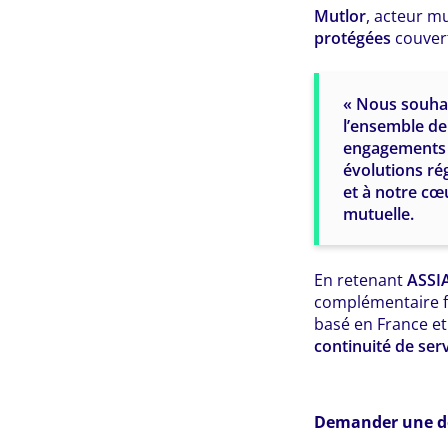
Mutlor
, acteur mu
protégées
couvert
« Nous souhai
l’ensemble de
engagements 
évolutions ré
et à notre cœ
mutuelle.
En retenant
ASSI
complémentaire f
basé en France et 
continuité de ser
Demander une 