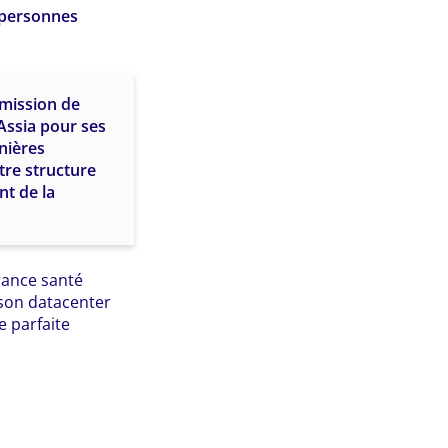
 personnes
smission de
Assia pour ses
nières
tre structure
nt de la
urance santé
son datacenter
e parfaite