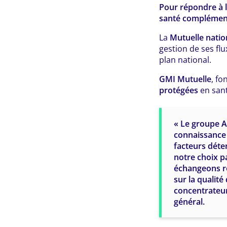
Pour répondre à l
santé complément
La
Mutuelle nati
gestion de ses flu
plan national.
GMI Mutuelle
, fo
protégées
en sant
« Le groupe AS
connaissance 
facteurs déte
notre choix pa
échangeons ré
sur la qualit
concentrateur
général.