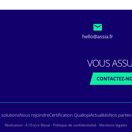
hello@assia.fr
VOUS ASSU
CONTACTEZ-N
 solutions
Nous rejoindre
Certification Qualiopi
Actualités
Nos parten
Réalisation :
À l'Encre Bleue
-
Politique de confidentialité
-
Mentions légales