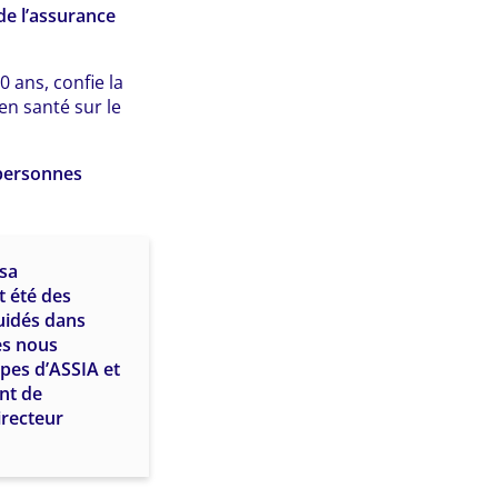
de l’assurance
0 ans, confie la
en santé sur le
personnes
 sa
 été des
uidés dans
les nous
ipes d’ASSIA et
nt de
irecteur