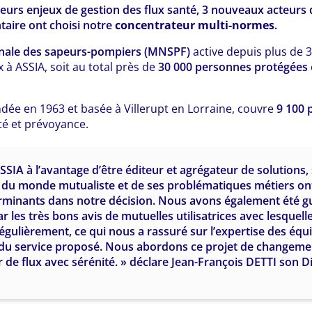
eurs enjeux de gestion des flux santé, 3 nouveaux acteurs 
aire ont choisi notre
concentrateur multi-normes
.
onale des sapeurs-pompiers (MNSPF)
active depuis plus de 3
x à ASSIA, soit au total près de
30 000 personnes protégées
ndée en 1963 et basée à Villerupt en Lorraine, couvre
9 100 
é et prévoyance.
SIA à l’avantage d’être éditeur et agrégateur de solutions,
du monde mutualiste et de ses problématiques métiers ont
rminants dans notre décision. Nous avons également été g
r les très bons avis de mutuelles utilisatrices avec lesquel
gulièrement, ce qui nous a rassuré sur l’expertise des équ
é du service proposé. Nous abordons ce projet de changeme
 de flux avec sérénité. » déclare Jean-François DETTI son D