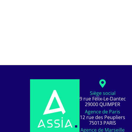
Siège social
9 rue Félix-Le-Dantec
29000 QUIMPER
Agence de Paris
12 rue des Peupliers
75013 PARIS
Agence de Marseille