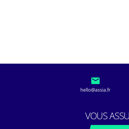
hello@assia.fr
VOUS ASSU