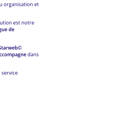
u organisation et
lution est notre
gue de
Starweb©
ccompagne
dans
 service