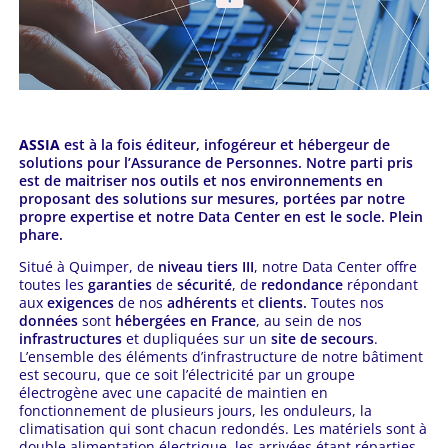
ASSIA
est à la fois éditeur, infogéreur et hébergeur de
solutions pour l’Assurance de Personnes. Notre parti pris
est de maitriser nos outils et nos environnements en
proposant des solutions sur mesures, portées par notre
propre expertise et notre Data Center en est le socle. Plein
phare.
Situé à Quimper, de
niveau tiers III
, notre Data Center offre
toutes les
garanties
de
sécurité
, de
redondance
répondant
aux
exigences
de nos
adhérents
et
clients.
Toutes nos
données
sont
hébergées en France
, au sein de nos
infrastructures
et dupliquées sur un
site de secours
.
L’ensemble des éléments d’infrastructure de notre bâtiment
est secouru, que ce soit l’électricité par un groupe
électrogène avec une capacité de maintien en
fonctionnement de plusieurs jours, les onduleurs, la
climatisation qui sont chacun redondés. Les matériels sont à
double alimentation électrique, les arrivées étant réparties