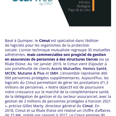
Basé à Quimper, le
Cimut
est spécialisé dans l’édition
de logiciels pour les organismes de la protection
sociale. L’union technique mutualiste regroupe 35 mutuelles
adhérentes,
mais commercialise son progiciel de gestion
en assurances de personnes à des structures tierces
via sa
filiale Eloïse. Au 1er janvier 2019, le Cimut vient d’ajouter à
son portefeuille de clients
Acoris Mutuelles
,
Hemos Santé
,
MCEN
,
Mutame & Plus
et
SMH
. L’ensemble représente 400
000 personnes protégées supplémentaires. Aujourd’hui, les
logiciels du Cimut permettant de gérer les prestations d’1,3
millions de personnes. « Notre objectif est de poursuivre
notre croissance sur le marché de la complémentaire santé,
de la délégation de gestion et du secteur assuranciel, avec la
gestion de 2 millions de personnes protégées à horizon 2021
», précise Gilles Marty, directeur général du
Cimut
. En
2018, Cimut et sa filiale Eloïse ont réalisé un chiffre d’affaires
de 15 M€, stable par rapport à 2017. Le Cimut emploie 90