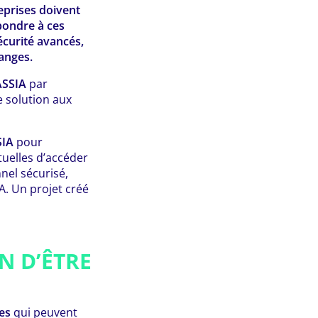
eprises doivent
pondre à ces
sécurité avancés,
hanges.
ASSIA
par
e solution aux
SIA
pour
tuelles d’accéder
nel sécurisé,
IA. Un projet créé
N D’ÊTRE
es
qui peuvent