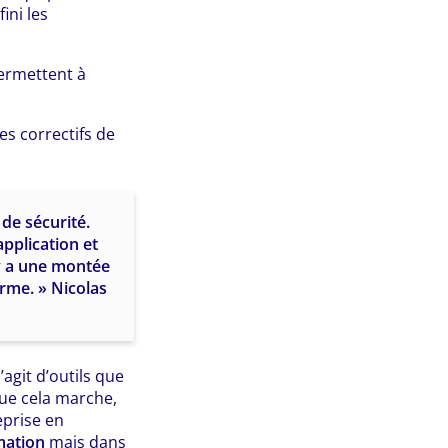
 fini les
permettent à
es correctifs de
 de sécurité.
application et
 y a une montée
orme. » Nicolas
’agit d’outils que
que cela marche,
eprise en
mation
mais dans