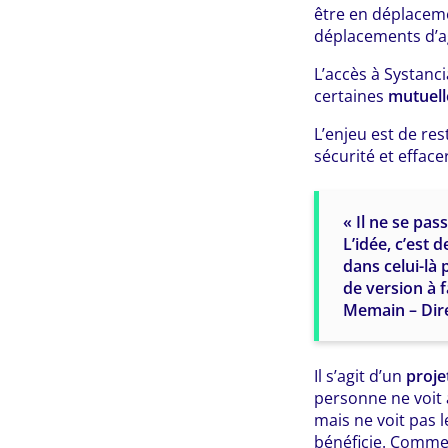
être en déplaceme
déplacements d’a
L’accès à Systanc
certaines
mutuell
L’enjeu est de re
sécurité et effacer
« Il ne se pas
L’idée, c’est 
dans celui-là 
de version à f
Memain – Dir
Il s’agit d’un
proje
personne ne voit 
mais ne voit pas l
bénéficie. Comme 