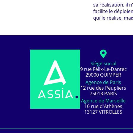
sa réalisation, il 
facilite le déploi
qui le réalise, mai
Siège social
9 rue Félix-Le-Dantec
29000 QUIMPER
Agence de Paris
12 rue des Peupliers
75013 PARIS
Agence de Marseille
10 rue d'Athènes
13127 VITROLLES