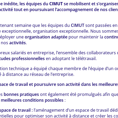
e inédite, les équipes du
CIMUT
se mobilisent et s’organise
l’activité tout en poursuivant l’accompagnement de nos clien
intenant semaine que les équipes du
CIMUT
sont passées e
re exceptionnelle, organisation exceptionnelle. Nous somme
déployer une
organisation adaptée
pour maintenir la
contin
e nos
activités
.
breux salariés en entreprise, l’ensemble des collaborateurs
tudes professionnelles
en adoptant le télétravail.
ection technique a équipé chaque membre de l’équipe d’un o
 à distance au réseau de l’entreprise.
ace de travail et poursuivre son activité dans les meilleure
es
bonnes pratiques
ont également été promulgués afin qu
s
meilleures conditions possibles
:
pace de travail :
l’aménagement d’un espace de travail dédi
tielles pour optimiser son activité à distance et créer les c