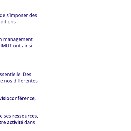
 de s’imposer des
ditions
t un management
CIMUT ont ainsi
sentielle. Des
e nos différentes
visioconférence,
de ses
ressources,
re activité
dans