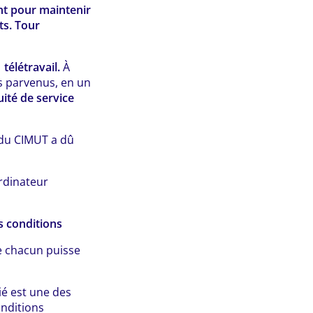
nt pour maintenir
ts. Tour
n
télétravail.
À
s parvenus, en un
uité de service
 du CIMUT a dû
rdinateur
s conditions
e chacun puisse
é est une des
onditions