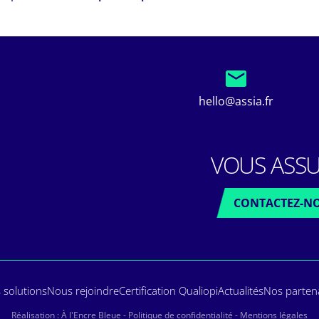
hello@assia.fr
VOUS ASSU
CONTACTEZ-N
 solutions
Nous rejoindre
Certification Qualiopi
Actualités
Nos parten
Réalisation :
À l'Encre Bleue
-
Politique de confidentialité
-
Mentions légales