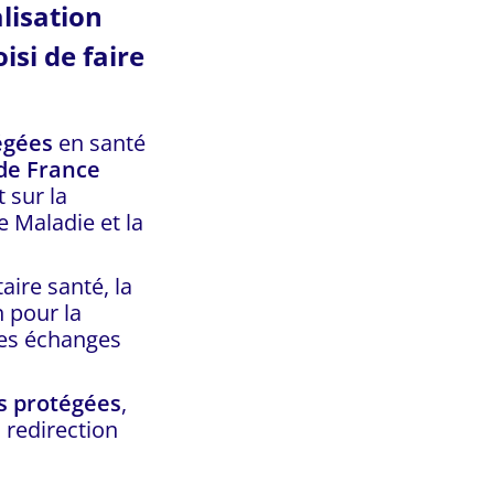
lisation
isi de faire
égées
en santé
de France
 sur la
e Maladie et la
ire santé, la
n pour la
des échanges
s protégées
,
 redirection