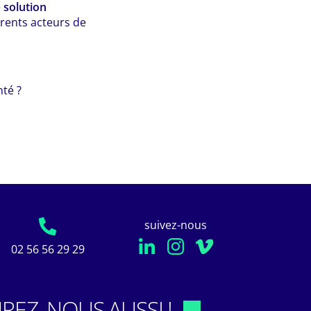
e
solution
férents acteurs de
té ?
suivez-nous
02 56 56 29 29
REZ, NOUS AUSSI !