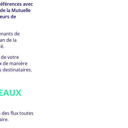
références avec
de la Mutuelle
teurs de
venants de
an de la
té.
 de votre
ux de manière
 destinataires.
VEAUX
n des flux toutes
ire.