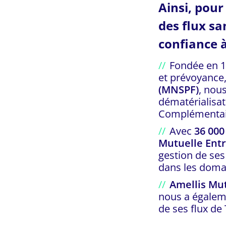
Ainsi, pour
des flux sa
confiance à
Fondée en 1
et prévoyance,
(MNSPF)
, nou
dématérialisat
Complémentair
Avec
36 000
Mutuelle Ent
gestion de ses
dans les domai
Amellis Mu
nous a égaleme
de ses flux de