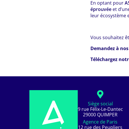
En optant pour
A
éprouvée
et d’un
leur écosystème e
Vous souhaitez êt
Demandez à nos 
Téléchargez notr
Siège social
9 rue Félix-Le-Dantec
29000 QUIMPER
Agence de Paris
12 rue des Peupliers