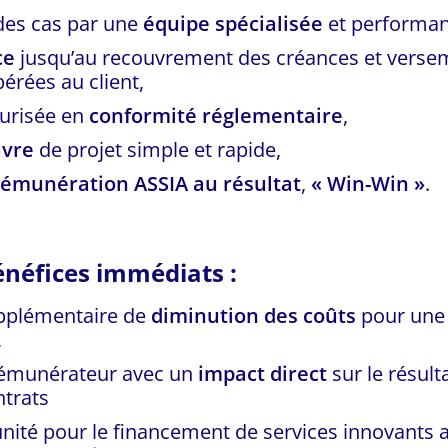
 des cas par une
équipe spécialisée
et performan
ce
jusqu’au recouvrement des créances et verse
rées au client,
curisée en
conformité réglementaire
,
uvre
de projet simple et rapide,
rémunération ASSIA au résultat
,
« Win-Win »
.
énéfices immédiats :
upplémentaire de
diminution des coûts
pour une 
,
rémunérateur avec un
impact direct
sur le résulta
ntrats
nité pour le financement de services innovants a