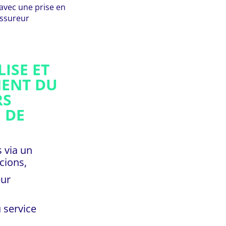
 avec une prise en
assureur
ISE ET
MENT DU
RS
 DE
s via un
cions,
eur
u service