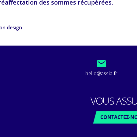
réaffectation des sommes récupérées
.
ion design
hello@assia.fr
VOUS ASSU
CONTACTEZ-N