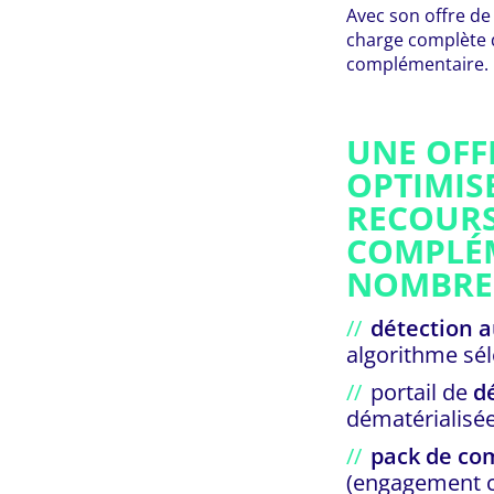
Avec son offre de
charge complète 
complémentaire.
UNE OFF
OPTIMIS
RECOURS
COMPLÉM
NOMBREU
détection 
algorithme sél
portail de
d
dématérialisée 
pack de co
(engagement cl