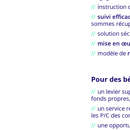
instruction
suivi effica
sommes récupé
solution sé
mise en œ
modèle de
Pour des b
un levier s
fonds propres
un service 
les P/C des co
une opportu