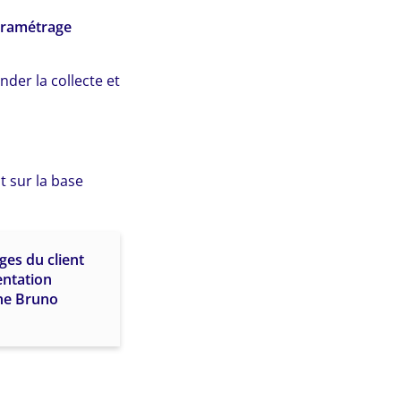
ramétrage
der la collecte et
t sur la base
ges du client
entation
gne Bruno