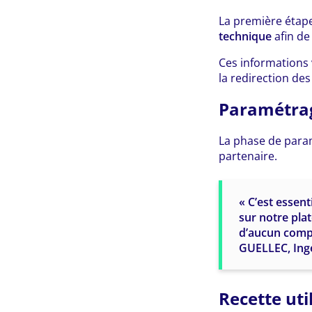
La première étape
technique
afin de 
Ces informations 
la redirection des
Paramétrag
La phase de para
partenaire.
« C’est essen
sur notre pla
d’aucun compo
GUELLEC, Ingé
Recette uti