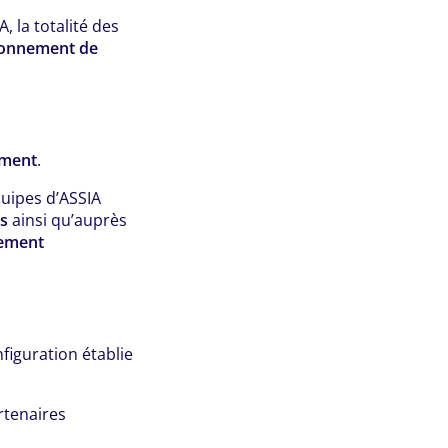
, la totalité des
ronnement de
ement
.
quipes d’ASSIA
ts
ainsi qu’auprès
ement
figuration établie
rtenaires