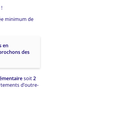
 !
ée minimum de
s en
pprochons des
lémentaire
soit
2
rtements d’outre-