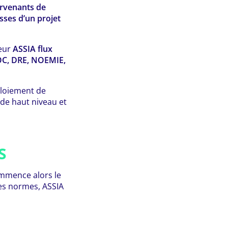
tervenants de
isses d’un projet
teur
ASSIA flux
C, DRE, NOEMIE,
éploiement de
de haut niveau et
S
commence alors le
tes normes, ASSIA