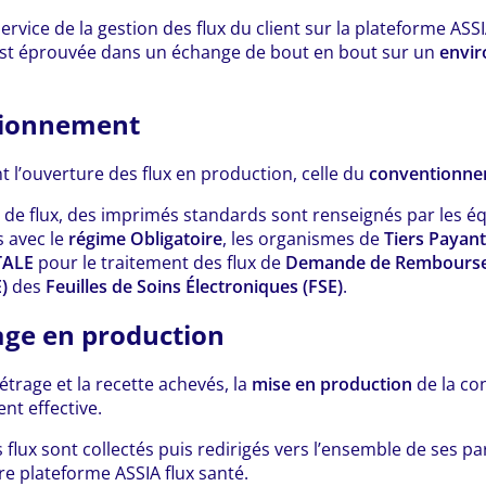
ervice de la gestion des flux du client sur la plateforme ASSIA
est éprouvée dans un échange de bout en bout sur un
envi
tionnement
t l’ouverture des flux en production, celle du
conventionn
de flux, des imprimés standards sont renseignés par les é
 avec le
régime Obligatoire
, les organismes de
Tiers Payan
TALE
pour le traitement des flux de
Demande de Rembours
)
des
Feuilles de Soins Électroniques (FSE)
.
ge en production
étrage et la recette achevés, la
mise en production
de la con
ent effective.
 flux sont collectés puis redirigés vers l’ensemble de ses pa
re plateforme ASSIA flux santé.