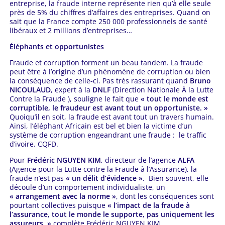
entreprise, la fraude interne représente rien qu’à elle seule
près de 5% du chiffres d’affaires des entreprises. Quand on
sait que la France compte 250 000 professionnels de santé
libéraux et 2 millions d’entreprises…
Éléphants et opportunistes
Fraude et corruption forment un beau tandem. La fraude
peut être à l’origine d’un phénomène de corruption ou bien
la conséquence de celle-ci. Pas très rassurant quand
Bruno
NICOULAUD
, expert à la
DNLF
(Direction Nationale À la Lutte
Contre la Fraude ), souligne le fait que
« tout le monde est
corruptible, le fraudeur est avant tout un opportuniste. »
Quoiqu’il en soit, la fraude est avant tout un travers humain.
Ainsi, l’éléphant Africain est bel et bien la victime d’un
système de corruption engeandrant une fraude : le traffic
d’ivoire. CQFD.
Pour
Frédéric NGUYEN KIM
, directeur de l’agence
ALFA
(Agence pour la Lutte contre la Fraude à l’Assurance), la
fraude n’est pas
« un délit d’évidence »
. Bien souvent, elle
découle d’un comportement individualiste, un
« arrangement avec la norme »
, dont les conséquences sont
pourtant collectives puisque
« l’impact de la fraude à
l’assurance, tout le monde le supporte, pas uniquement les
assureurs. »
complète Frédéric NGUYEN KIM.