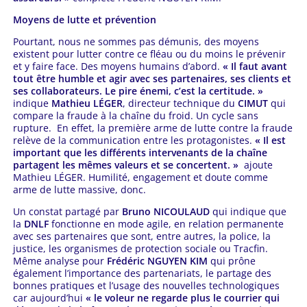
Moyens de lutte et prévention
Pourtant, nous ne sommes pas démunis, des moyens
existent pour lutter contre ce fléau ou du moins le prévenir
et y faire face. Des moyens humains d’abord.
« Il faut avant
tout être humble et agir avec ses partenaires, ses clients et
ses collaborateurs. Le pire énemi, c’est la certitude. »
indique
Mathieu LÉGER
, directeur technique du
CIMUT
qui
compare la fraude à la chaîne du froid. Un cycle sans
rupture. En effet, la première arme de lutte contre la fraude
relève de la communication entre les protagonistes.
« Il est
important que les différents intervenants de la chaîne
partagent les mêmes valeurs et se concertent. »
ajoute
Mathieu LÉGER. Humilité, engagement et doute comme
arme de lutte massive, donc.
Un constat partagé par
Bruno NICOULAUD
qui indique que
la
DNLF
fonctionne en mode agile, en relation permanente
avec ses partenaires que sont, entre autres, la police, la
justice, les organismes de protection sociale ou Tracfin.
Même analyse pour
Frédéric NGUYEN KIM
qui prône
également l’importance des partenariats, le partage des
bonnes pratiques et l’usage des nouvelles technologiques
car aujourd’hui
« le voleur ne regarde plus le courrier qui